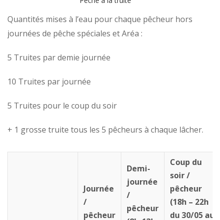
Pêche à la truite
Quantités mises à l’eau pour chaque pêcheur hors
journées de pêche spéciales et Aréa :
5 Truites par demie journée
10 Truites par journée
5 Truites pour le coup du soir
+ 1 grosse truite tous les 5 pêcheurs à chaque lâcher.
Coup du
Demi-
soir /
journée
Journée
pêcheur
/
/
(18h – 22h
pêcheur
pêcheur
du 30/05 au