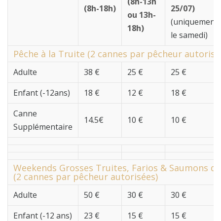
(8h-13h
(8h-18h)
25/07)
ou 13h-
(uniquement
18h)
le samedi)
Pêche à la Truite (2 cannes par pêcheur autorisé
Adulte
38 €
25 €
25 €
Enfant (-12ans)
18 €
12 €
18 €
Canne
14.5€
10 €
10 €
Supplémentaire
Weekends Grosses Truites, Farios & Saumons de
(2 cannes par pêcheur autorisées)
Adulte
50 €
30 €
30 €
Enfant (-12 ans)
23 €
15 €
15 €