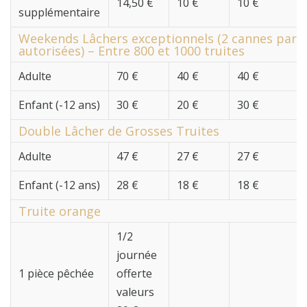
14,50 €
10 €
10 €
supplémentaire
Weekends Lâchers exceptionnels (2 cannes par 
autorisées) – Entre 800 et 1000 truites
Adulte
70 €
40 €
40 €
Enfant (-12 ans)
30 €
20 €
30 €
Double Lâcher de Grosses Truites
Adulte
47 €
27 €
27 €
Enfant (-12 ans)
28 €
18 €
18 €
Truite orange
1/2
journée
1 pièce pêchée
offerte
valeurs