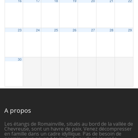
16
17
18
19
20
21
22
23
24
25
26
27
28
29
30
A propos
Les étangs de Romainville, situés au bord de la vallée de
Chevreuse, sont un havre de paix. Venez décompresser
en famille dans un cadre idyllique. Pas de besoin de