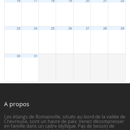
16
17
18
19
20
21
22
23
24
25
26
27
28
29
30
31
A propos
Les étangs de Romainville, situés au bord de la vallée de
Chevreuse, sont un havre de paix. Venez décompresser
en famille dans un cadre idyllique. Pas de besoin de