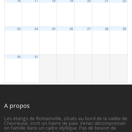
16
17
18
19
20
21
22
23
24
25
26
27
28
29
30
31
A propos
Les étangs de Romainville, situés au bord de la vallée de
Chevreuse, sont un havre de paix. Venez décompresser
en famille dans un cadre idyllique. Pas de besoin de