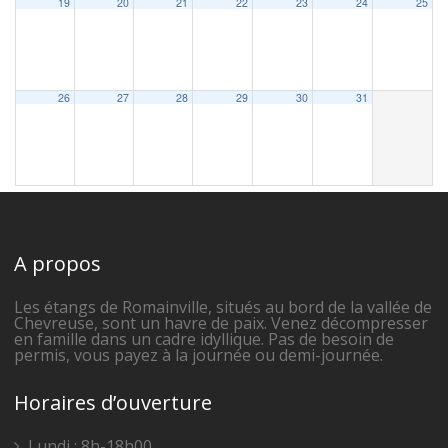
19
20
21
22
23
24
25
26
27
28
29
30
31
A propos
Les étangs de Romainville, situés au bord de la vallée de
Chevreuse, sont un havre de paix. Venez décompresser
en famille dans un cadre idyllique. Pas de besoin de
permis, vous payez à la journée ou demi-journée.
Horaires d’ouverture
Lundi : 8h-18h00