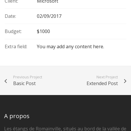
Client:
Microsoft
Date:
02/09/2017
Budget:
$1000
Extra field:
You may add any content here.
Previous Project
Next Project
Basic Post
Extended Post
A propos
Les étangs de Romainville, situés au bord de la vallée de