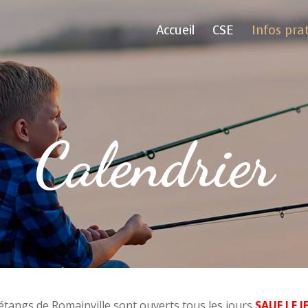
Accueil
CSE
Infos pra
Calendrier
étangs de Romainville sont ouverts tous les jours
SAUF LE J